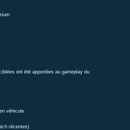
orium
 ciblées ont été apportées au gameplay du
en véhicule
atch récentes)