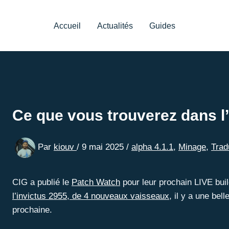
Accueil
Actualités
Guides
Ce que vous trouverez dans l’
Par
kiouv
/
9 mai 2025
/
alpha 4.1.1
,
Minage
,
Trad
CIG a publié le
Patch Watch
pour leur prochain LIVE buil
l’invictus 2955, de 4 nouveaux vaisseaux
, il y a une bel
prochaine.