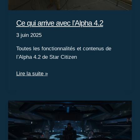
Ce qui arrive avec l’Alpha 4.2
3 juin 2025
Toutes les fonctionnalités et contenus de
l’Alpha 4.2 de Star Citizen
Ce
Lire la suite »
qui
arrive
avec
l’Alpha
4.2