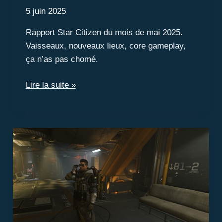
5 juin 2025
Rapport Star Citizen du mois de mai 2025.
Vaisseaux, nouveaux lieux, core gameplay,
ça n’as pas chomé.
Rapport
Lire la suite »
Star
Citizen
du
mois
de
mai
2025