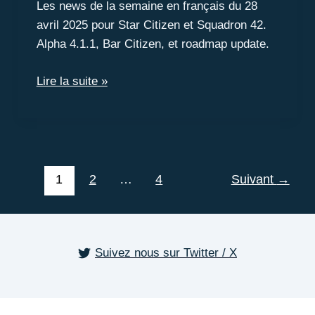
Les news de la semaine en français du 28
avril 2025 pour Star Citizen et Squadron 42.
Alpha 4.1.1, Bar Citizen, et roadmap update.
Cette
Lire la suite »
semaine
dans
le
verse
1
2
…
4
Suivant
→
Suivez nous sur Twitter / X