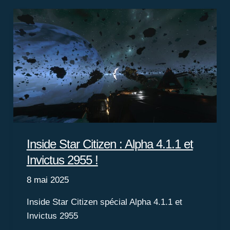
trouverez
dans
l’Alpha
4.1.1
Inside Star Citizen : Alpha 4.1.1 et
Invictus 2955 !
8 mai 2025
Inside Star Citizen spécial Alpha 4.1.1 et
Invictus 2955