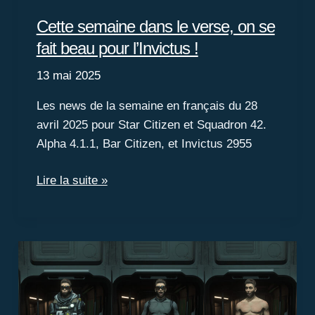
Cette semaine dans le verse, on se
fait beau pour l’Invictus !
13 mai 2025
Les news de la semaine en français du 28
avril 2025 pour Star Citizen et Squadron 42.
Alpha 4.1.1, Bar Citizen, et Invictus 2955
Cette
Lire la suite »
semaine
dans
le
verse,
on
se
fait