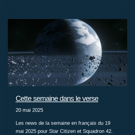
à
jour
de
la
roadmap
pour
la
4.2
Cette semaine dans le verse
20 mai 2025
Les news de la semaine en français du 19
mai 2025 pour Star Citizen et Squadron 42.