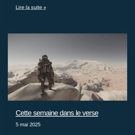
Inside
Lire la suite »
Star
Citizen
:
Alpha
4.1.1
et
Invictus
2955
!
Cette semaine dans le verse
5 mai 2025