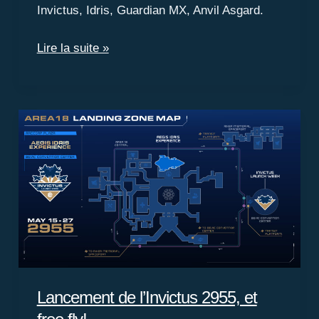
Invictus, Idris, Guardian MX, Anvil Asgard.
Cette
Lire la suite »
semaine
dans
le
verse
Lancement de l’Invictus 2955, et