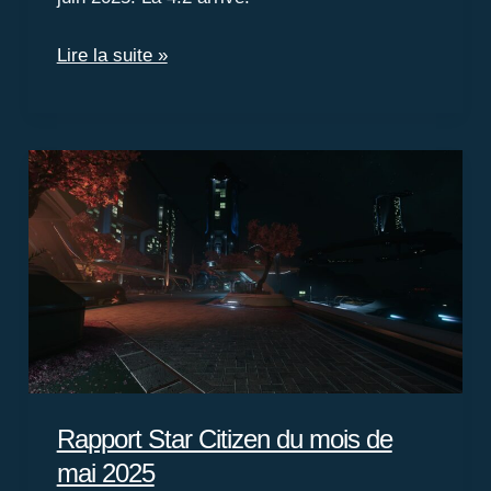
Cette
Lire la suite »
semaine
dans
le
verse
:
la
4.2
!
Rapport Star Citizen du mois de
mai 2025