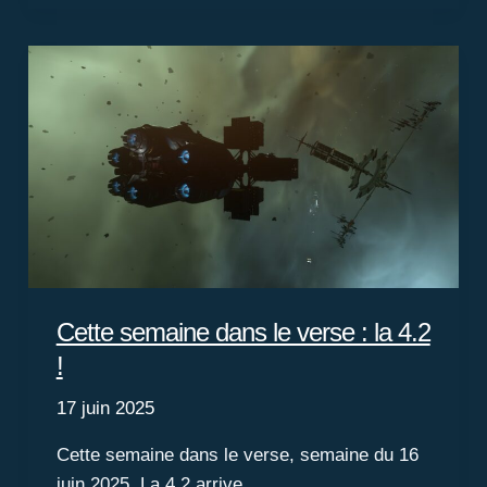
dans
le
verse,
une
petite
maintenance
Cette semaine dans le verse : la 4.2
!
17 juin 2025
Cette semaine dans le verse, semaine du 16
juin 2025. La 4.2 arrive.