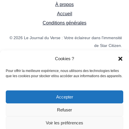
À propos
Accueil
Conditions générales
© 2026 Le Journal du Verse : Votre éclaireur dans l'immensité
de Star Citizen.
Cookies ?
Made by the
Pour offrir la meilleure expérience, nous utilisons des technologies telles
que les cookies pour stocker et/ou accéder aux informations des appareils.
Community
This is an unofficial Star Citizen
Accepter
fansite, not affiliated with the
Cloud Imperium group of companies. All content on
Refuser
this site not authored by its host or users are
Voir les préférences
property of their respective owners.