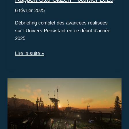
6 février 2025
Débriefing complet des avancées réalisées
sur l’Univers Persistant en ce début d’année
2025
Rapport
Lire la suite »
Star
Citizen
–
Janvier
2025