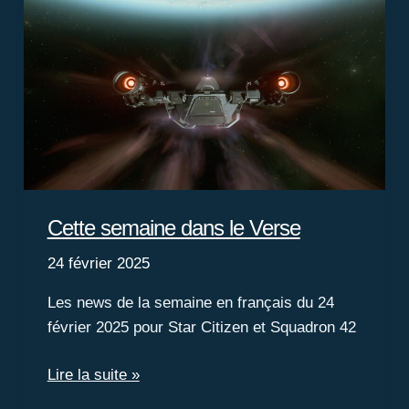
la
roadmap,
Star
Citizen
Alpha
4.1
en
ligne
de
Cette semaine dans le Verse
mire
24 février 2025
Les news de la semaine en français du 24
février 2025 pour Star Citizen et Squadron 42
Cette
Lire la suite »
semaine