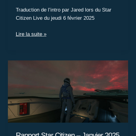
Traduction de l’intro par Jared lors du Star
Citizen Live du jeudi 6 février 2025
Star
Lire la suite »
Citizen
Live
:
Introduction
par
Jared
Huckaby
Rapport Star Citizen – Janvier 2025