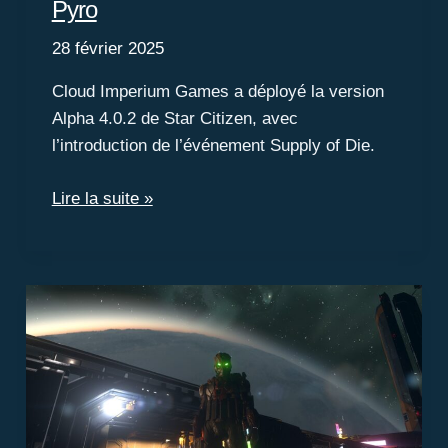
Pyro
28 février 2025
Cloud Imperium Games a déployé la version
Alpha 4.0.2 de Star Citizen, avec
l’introduction de l’événement Supply of Die.
Sortie
Lire la suite »
de
l’Alpha
4.0.2
:
Destination
Pyro