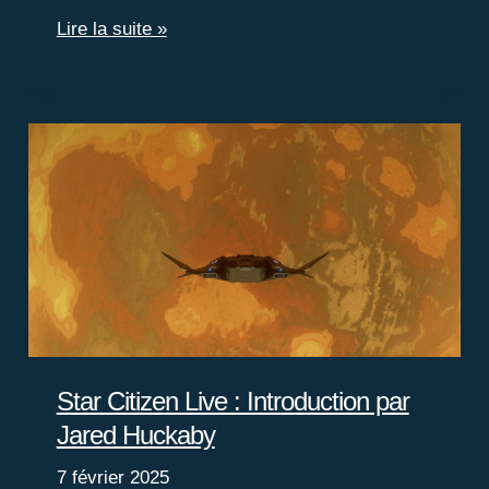
Cette
Lire la suite »
semaine
dans
le
Verse
Star Citizen Live : Introduction par
Jared Huckaby
7 février 2025