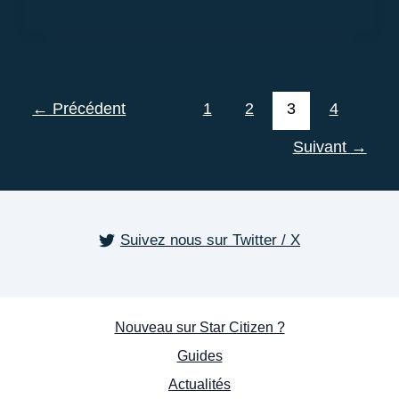
semaine
dans
le
Verse
←
Précédent
1
2
3
4
Suivant
→
Suivez nous sur Twitter / X
Nouveau sur Star Citizen ?
Guides
Actualités