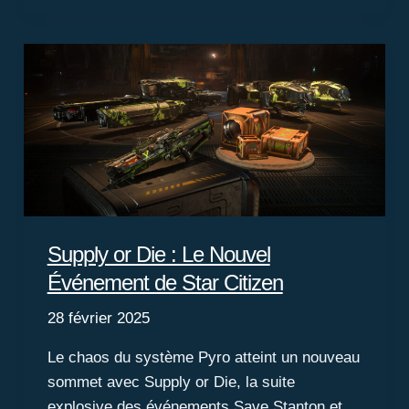
dans
le
Verse
Supply or Die : Le Nouvel
Événement de Star Citizen
28 février 2025
Le chaos du système Pyro atteint un nouveau
sommet avec Supply or Die, la suite
explosive des événements Save Stanton et