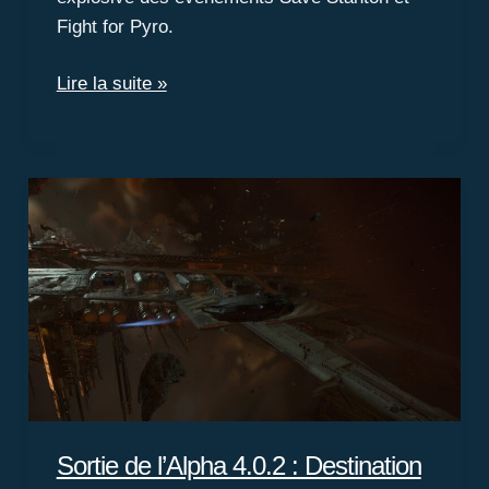
Fight for Pyro.
Supply
Lire la suite »
or
Die
:
Le
Nouvel
Événement
de
Star
Citizen
Sortie de l’Alpha 4.0.2 : Destination