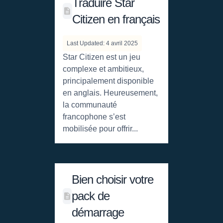
Traduire Star
Citizen en français
Last Updated: 4 avril 2025
Star Citizen est un jeu
complexe et ambitieux,
principalement disponible
en anglais. Heureusement,
la communauté
francophone s’est
mobilisée pour offrir...
Bien choisir votre
pack de
démarrage