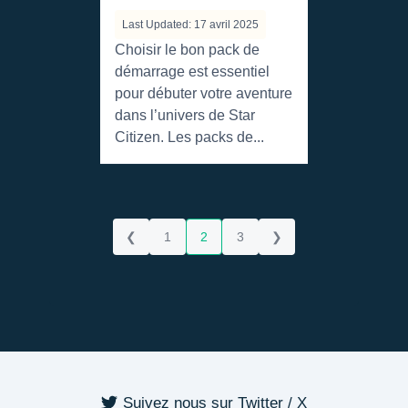
Last Updated: 17 avril 2025
Choisir le bon pack de
démarrage est essentiel
pour débuter votre aventure
dans l’univers de Star
Citizen. Les packs de...
❮
1
2
3
❯
Suivez nous sur Twitter / X