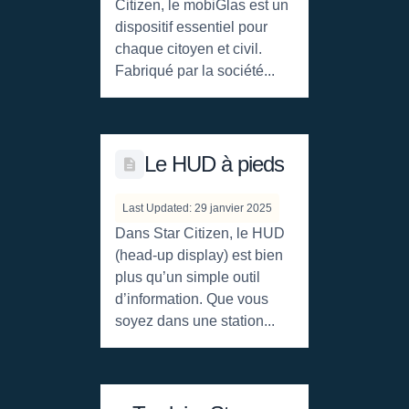
Citizen, le mobiGlas est un
dispositif essentiel pour
chaque citoyen et civil.
Fabriqué par la société...
Le HUD à pieds
Last Updated: 29 janvier 2025
Dans Star Citizen, le HUD
(head-up display) est bien
plus qu’un simple outil
d’information. Que vous
soyez dans une station...