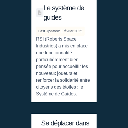
Le système de
guides
Last Updated: 1 février 2025
RSI (Roberts Space
Industries) a mis en place
une fonctionnalité
particulièrement bien
pensée pour accueillir les
nouveaux joueurs et
renforcer la solidarité entre
citoyens des étoiles : le
Système de Guides.
Se déplacer dans